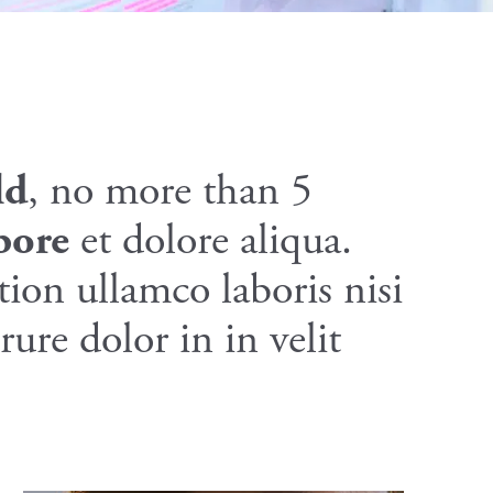
ld
, no more than 5
bore
et dolore aliqua.
ion ullamco laboris nisi
ure dolor in in velit