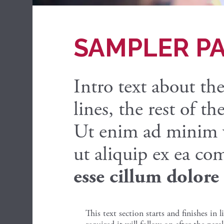
SAMPLER P
Intro text about t
lines, the rest of t
Ut enim ad minim ve
ut aliquip ex ea co
esse cillum dolore
This text section starts and finishes in 