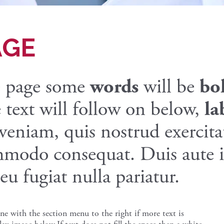
AGE
he page some
words
will be
bo
he text will follow on below,
la
niam, quis nostrud exercitat
mmodo consequat. Duis aute ir
eu fugiat nulla pariatur.
line with the section menu to the right if more text is