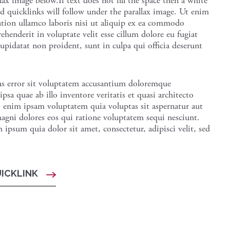
llax image below.If text does not fill the space then a white
and quicklinks will follow under the parallax image. Ut enim
tion ullamco laboris nisi ut aliquip ex ea commodo
ehenderit in voluptate velit esse cillum dolore eu fugiat
cupidatat non proident, sunt in culpa qui officia deserunt
tus error sit voluptatem accusantium doloremque
sa quae ab illo inventore veritatis et quasi architecto
o enim ipsam voluptatem quia voluptas sit aspernatur aut
agni dolores eos qui ratione voluptatem sequi nesciunt.
psum quia dolor sit amet, consectetur, adipisci velit, sed
UICKLINK