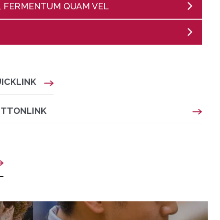
D, FERMENTUM QUAM VEL
UICKLINK
UTTONLINK